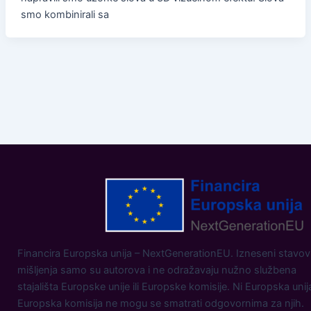
smo kombinirali sa
Financira Europska unija – NextGenerationEU. Izneseni stavovi
mišljenja samo su autorova i ne odražavaju nužno službena
stajališta Europske unije ili Europske komisije. Ni Europska unij
Europska komisija ne mogu se smatrati odgovornima za njih.