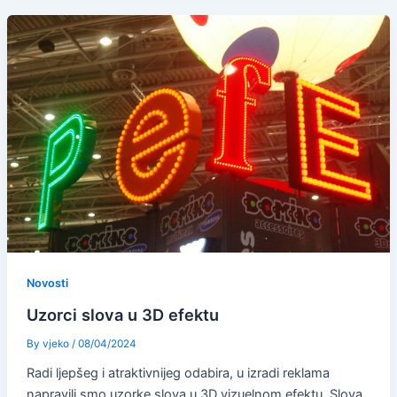
Novosti
Uzorci slova u 3D efektu
By
vjeko
/
08/04/2024
Radi ljepšeg i atraktivnijeg odabira, u izradi reklama
napravili smo uzorke slova u 3D vizuelnom efektu. Slova