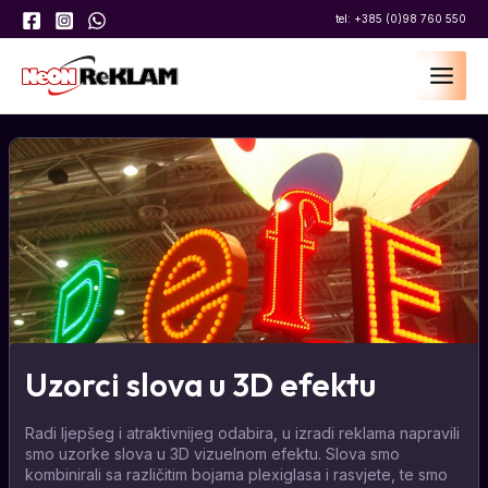
Skip
Post
tel:
+385 (0)98 760 550
to
navigation
content
MAI
MEN
Uzorci slova u 3D efektu
Radi ljepšeg i atraktivnijeg odabira, u izradi reklama napravili
smo uzorke slova u 3D vizuelnom efektu. Slova smo
kombinirali sa različitim bojama plexiglasa i rasvjete, te smo