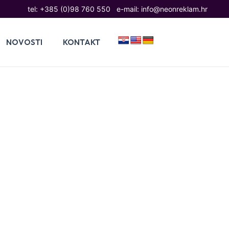
tel:
+385 (0)98 760 550
e-mail:
info@neonreklam.hr
NOVOSTI
KONTAKT