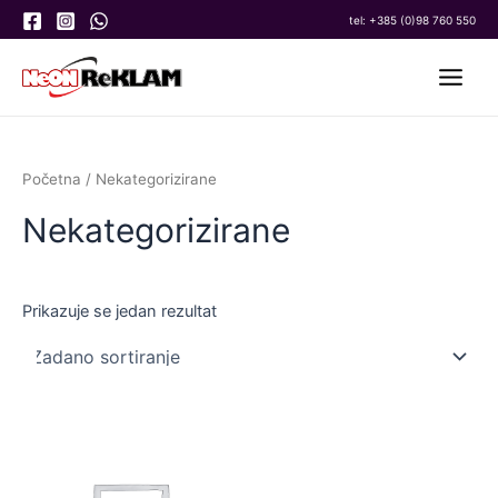
Skip
tel:
+385 (0)98 760 550
to
Main
content
Menu
Početna
/ Nekategorizirane
Nekategorizirane
Prikazuje se jedan rezultat