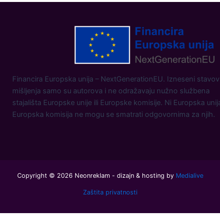
Financira Europska unija – NextGenerationEU. Izneseni stavovi
mišljenja samo su autorova i ne odražavaju nužno službena
stajališta Europske unije ili Europske komisije. Ni Europska unij
Europska komisija ne mogu se smatrati odgovornima za njih.
Copyright © 2026 Neonreklam - dizajn & hosting by
Medialive
Zaštita privatnosti